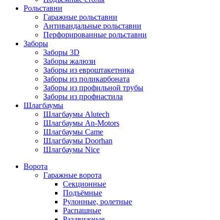
Рольставни
Гаражные рольставни
Антивандальные рольставни
Перфорированные рольставни
Заборы
Заборы 3D
Заборы жалюзи
Заборы из евроштакетника
Заборы из поликарбоната
Заборы из профильной трубы
Заборы из профнастила
Шлагбаумы
Шлагбаумы Alutech
Шлагбаумы An-Motors
Шлагбаумы Came
Шлагбаумы Doorhan
Шлагбаумы Nice
Ворота
Гаражные ворота
Секционные
Подъёмные
Рулонные, ролетные
Распашные
Раздвижные