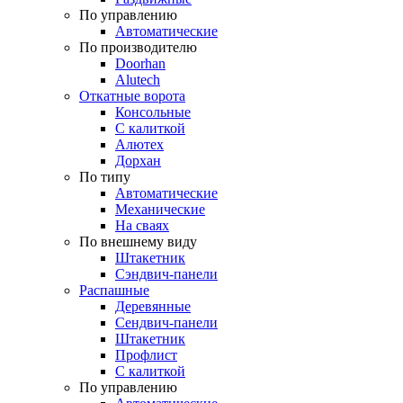
По управлению
Автоматические
По производителю
Doorhan
Alutech
Откатные ворота
Консольные
С калиткой
Алютех
Дорхан
По типу
Автоматические
Механические
На сваях
По внешнему виду
Штакетник
Сэндвич-панели
Распашные
Деревянные
Сендвич-панели
Штакетник
Профлист
С калиткой
По управлению