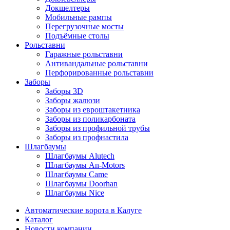
Докшелтеры
Мобильные рампы
Перегрузочные мосты
Подъёмные столы
Рольставни
Гаражные рольставни
Антивандальные рольставни
Перфорированные рольставни
Заборы
Заборы 3D
Заборы жалюзи
Заборы из евроштакетника
Заборы из поликарбоната
Заборы из профильной трубы
Заборы из профнастила
Шлагбаумы
Шлагбаумы Alutech
Шлагбаумы An-Motors
Шлагбаумы Came
Шлагбаумы Doorhan
Шлагбаумы Nice
Автоматические ворота в Калуге
Каталог
Новости компании