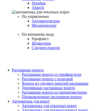
Doorhan
Alutech
По управлению
Автоматические
Механические
По внешнему виду
Профлист
Штакетник
Сэндвич-панели
Распашные ворота
Распашные ворота из профнастила
Распашные ворота с калиткой
Ворота из сэндвич панелей распашные
Деревянные распашные ворота
Распашные ворота из евроштакетника
Промышленные распашные ворота
Автоматика для ворот
Автоматика для откатных ворот
Автоматика для промышленных ворот