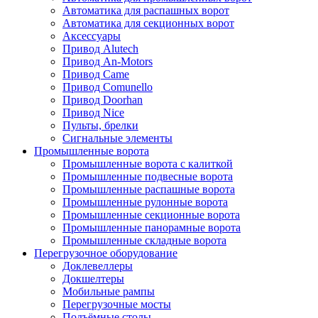
Автоматика для распашных ворот
Автоматика для секционных ворот
Аксессуары
Привод Alutech
Привод An-Motors
Привод Came
Привод Comunello
Привод Doorhan
Привод Nice
Пульты, брелки
Сигнальные элементы
Промышленные ворота
Промышленные ворота с калиткой
Промышленные подвесные ворота
Промышленные распашные ворота
Промышленные рулонные ворота
Промышленные секционные ворота
Промышленные панорамные ворота
Промышленные складные ворота
Перегрузочное оборудование
Доклевеллеры
Докшелтеры
Мобильные рампы
Перегрузочные мосты
Подъёмные столы