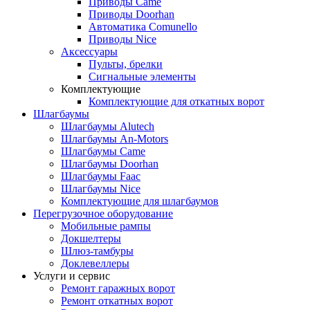
Приводы Came
Приводы Doorhan
Автоматика Comunello
Приводы Nice
Аксессуары
Пульты, брелки
Сигнальные элементы
Комплектующие
Комплектующие для откатных ворот
Шлагбаумы
Шлагбаумы Alutech
Шлагбаумы An-Motors
Шлагбаумы Came
Шлагбаумы Doorhan
Шлагбаумы Faac
Шлагбаумы Nice
Комплектующие для шлагбаумов
Перегрузочное оборудование
Мобильные рампы
Докшелтеры
Шлюз-тамбуры
Доклевеллеры
Услуги и сервис
Ремонт гаражных ворот
Ремонт откатных ворот