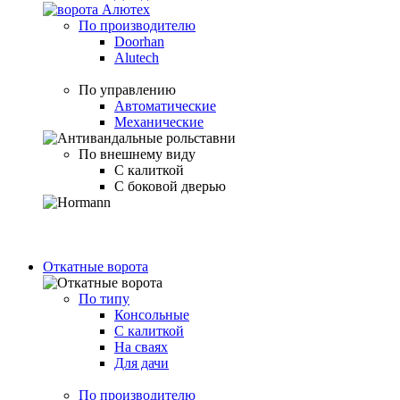
По производителю
Doorhan
Alutech
По управлению
Автоматические
Механические
По внешнему виду
С калиткой
С боковой дверью
Откатные ворота
По типу
Консольные
С калиткой
На сваях
Для дачи
По производителю