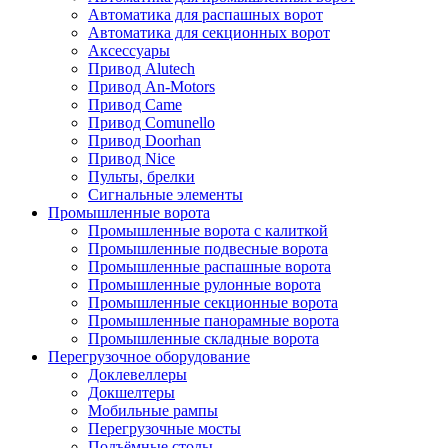
Автоматика для распашных ворот
Автоматика для секционных ворот
Аксессуары
Привод Alutech
Привод An-Motors
Привод Came
Привод Comunello
Привод Doorhan
Привод Nice
Пульты, брелки
Сигнальные элементы
Промышленные ворота
Промышленные ворота с калиткой
Промышленные подвесные ворота
Промышленные распашные ворота
Промышленные рулонные ворота
Промышленные секционные ворота
Промышленные панорамные ворота
Промышленные складные ворота
Перегрузочное оборудование
Доклевеллеры
Докшелтеры
Мобильные рампы
Перегрузочные мосты
Подъёмные столы