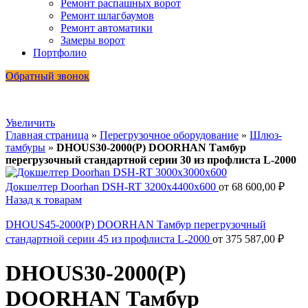
Ремонт распашных ворот
Ремонт шлагбаумов
Ремонт автоматики
Замеры ворот
Портфолио
Обратный звонок
Увеличить
Главная страница
»
Перегрузочное оборудование
»
Шлюз-
тамбуры
»
DHOUS30-2000(P) DOORHAN Тамбур
перегрузочный стандартной серии 30 из профлиста L-2000
Докшелтер Doorhan DSH-RT 3200x4400x600
от
68 600,00
₽
Назад к товарам
DHOUS45-2000(P) DOORHAN Тамбур перегрузочный
стандартной серии 45 из профлиста L-2000
от
375 587,00
₽
DHOUS30-2000(P)
DOORHAN Тамбур