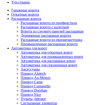
Тур-страны
Гаражные ворота
Откатные ворота
Распашные ворота
Распашные ворота из профнастила
Распашные ворота с калиткой
Ворота из сэндвич панелей распашные
Деревянные распашные ворота
Распашные ворота из евроштакетника
Промышленные распашные ворота
Автоматика для ворот
Автоматика для откатных ворот
Автоматика для промышленных ворот
Автоматика для распашных ворот
Автоматика для секционных ворот
Аксессуары
Привод Alutech
Привод An-Motors
Привод Came
Привод Comunello
Привод Doorhan
Привод Nice
Пульты, брелки
Сигнальные элементы