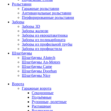
Рольставни
Гаражные рольставни
Антивандальные рольставни
Перфорированные рольставни
Заборы
Заборы 3D
Заборы жалюзи
Заборы из евроштакетника
Заборы из поликарбоната
Заборы из профильной трубы
Заборы из профнастила
Шлагбаумы
Шлагбаумы Alutech
Шлагбаумы An-Motors
Шлагбаумы Came
Шлагбаумы Doorhan
Шлагбаумы Nice
Ворота
Гаражные ворота
Секционные
Подъёмные
Рулонные, ролетные
Распашные
Раздвижные