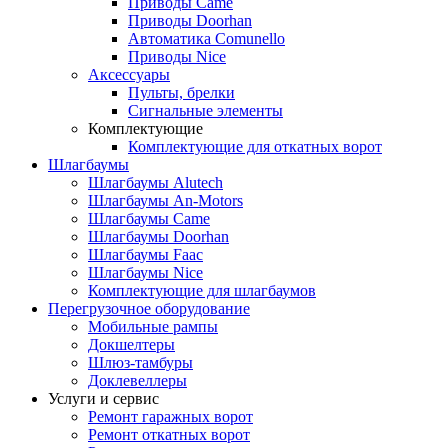
Приводы Came
Приводы Doorhan
Автоматика Comunello
Приводы Nice
Аксессуары
Пульты, брелки
Сигнальные элементы
Комплектующие
Комплектующие для откатных ворот
Шлагбаумы
Шлагбаумы Alutech
Шлагбаумы An-Motors
Шлагбаумы Came
Шлагбаумы Doorhan
Шлагбаумы Faac
Шлагбаумы Nice
Комплектующие для шлагбаумов
Перегрузочное оборудование
Мобильные рампы
Докшелтеры
Шлюз-тамбуры
Доклевеллеры
Услуги и сервис
Ремонт гаражных ворот
Ремонт откатных ворот