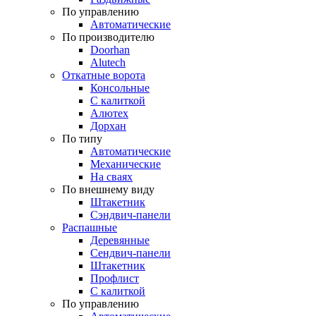
По управлению
Автоматические
По производителю
Doorhan
Alutech
Откатные ворота
Консольные
С калиткой
Алютех
Дорхан
По типу
Автоматические
Механические
На сваях
По внешнему виду
Штакетник
Сэндвич-панели
Распашные
Деревянные
Сендвич-панели
Штакетник
Профлист
С калиткой
По управлению