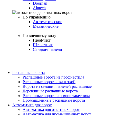
Doorhan
Alutech
По управлению
Автоматические
Механические
По внешнему виду
Профлист
Штакетник
Сэндвич-панели
Распашные ворота
Распашные ворота из профнастила
Распашные ворота с калиткой
Ворота из сэндвич панелей распашные
Деревянные распашные ворота
Распашные ворота из евроштакетника
Промышленные распашные ворота
Автоматика для ворот
Автоматика для откатных ворот
Автоматика для промышленных ворот