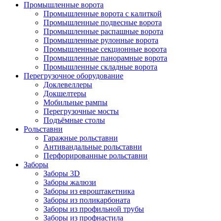
Промышленные ворота
Промышленные ворота с калиткой
Промышленные подвесные ворота
Промышленные распашные ворота
Промышленные рулонные ворота
Промышленные секционные ворота
Промышленные панорамные ворота
Промышленные складные ворота
Перегрузочное оборудование
Доклевеллеры
Докшелтеры
Мобильные рампы
Перегрузочные мосты
Подъёмные столы
Рольставни
Гаражные рольставни
Антивандальные рольставни
Перфорированные рольставни
Заборы
Заборы 3D
Заборы жалюзи
Заборы из евроштакетника
Заборы из поликарбоната
Заборы из профильной трубы
Заборы из профнастила