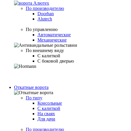
По производителю
Doorhan
Alutech
По управлению
Автоматические
Механические
По внешнему виду
С калиткой
С боковой дверью
Откатные ворота
По типу
Консольные
С калиткой
На сваях
Для дачи
По производителю